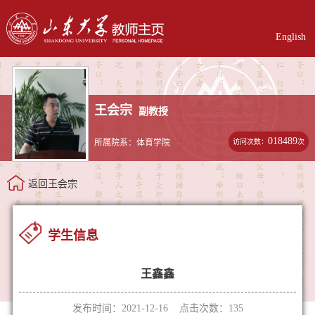
English
王会宗
副教授
018489
访问次数：
次
所属院系：体育学院
返回王会宗
学生信息
王鑫鑫
发布时间：2021-12-16 点击次数：
135