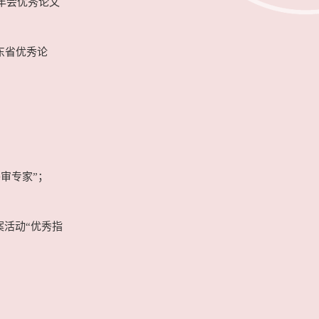
术年会优秀论文
东省优秀论
；
外审专家”；
案活动“优秀指