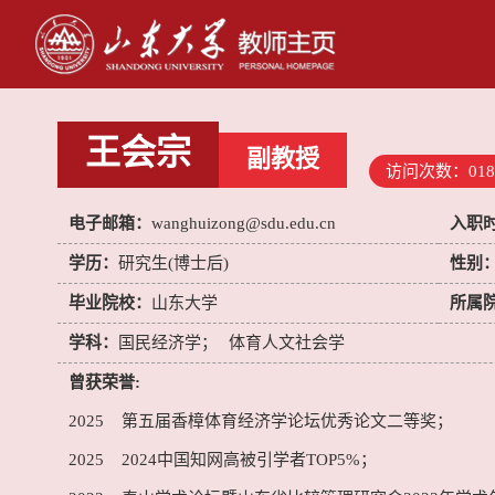
王会宗
副教授
访问次数：
018
电子邮箱：
wanghuizong@sdu.edu.cn
入职
学历：
研究生(博士后)
性别
毕业院校：
山东大学
所属
学科：
国民经济学；
体育人文社会学
曾获荣誉:
2025 第五届香樟体育经济学论坛优秀论文二等奖；
2025 2024中国知网高被引学者TOP5%；