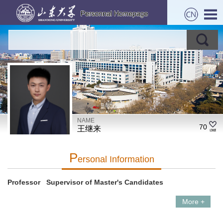
NAME
70
王继来
P
Ersonal Information
Professor Supervisor of Master's Candidates
More +