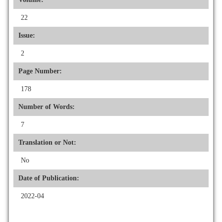
22
Issue:
2
Page Number:
178
Number of Words:
7
Translation or Not:
No
Date of Publication:
2022-04