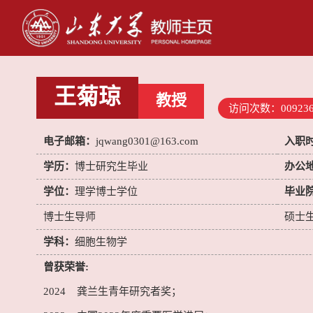
王菊琼
教授
访问次数：
00923
电子邮箱：
jqwang0301@163.com
入职
学历：
博士研究生毕业
办公
学位：
理学博士学位
毕业
博士生导师
硕士
学科：
细胞生物学
曾获荣誉:
2024 龚兰生青年研究者奖；