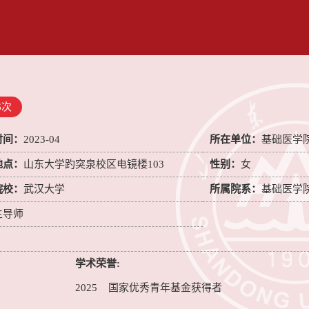
6
次
时间：
2023-04
所在单位：
基础医学
地点：
山东大学趵突泉校区电镜楼103
性别：
女
院校：
武汉大学
所属院系：
基础医学
生导师
学术荣誉:
2025 国家优秀青年基金获得者