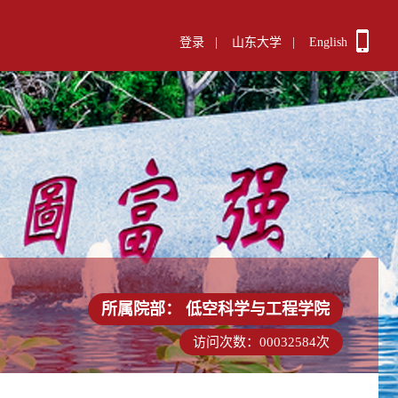
登录
|
山东大学
|
English
所属院部：
低空科学与工程学院
访问次数：
00032584
次