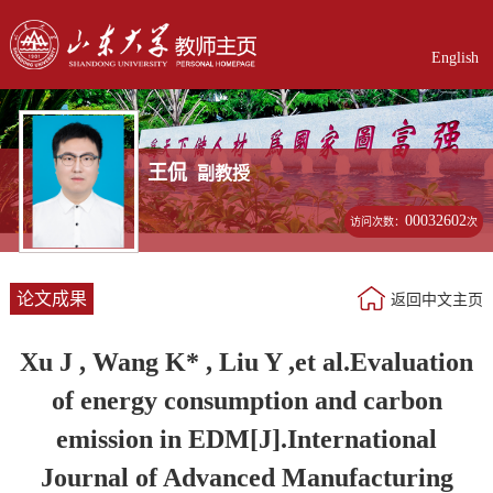
English
王侃
副教授
00032602
访问次数：
次
论文成果
返回中文主页
Xu J , Wang K* , Liu Y ,et al.Evaluation
of energy consumption and carbon
emission in EDM[J].International
Journal of Advanced Manufacturing