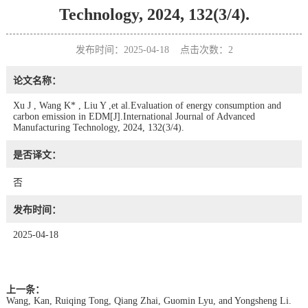
Technology, 2024, 132(3/4).
发布时间：2025-04-18 点击次数：
2
论文名称：
Xu J , Wang K* , Liu Y ,et al.Evaluation of energy consumption and
carbon emission in EDM[J].International Journal of Advanced
Manufacturing Technology, 2024, 132(3/4).
是否译文：
否
发布时间：
2025-04-18
上一条：
Wang, Kan, Ruiqing Tong, Qiang Zhai, Guomin Lyu, and Yongsheng Li.