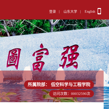
登录
|
山东大学
|
English
所属院部：
低空科学与工程学院
访问次数：
00032590
次