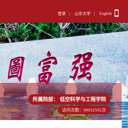
登录
|
山东大学
|
English
所属院部：
低空科学与工程学院
访问次数：
00032592
次