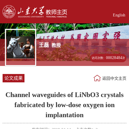
English
王磊
教授
00028484
访问次数：
次
论文成果
返回中文主页
Channel waveguides of LiNbO3 crystals
fabricated by low-dose oxygen ion
implantation