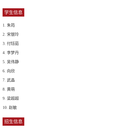
学生信息
1. 朱筠
2. 宋银玲
3. 付钰茹
4. 李梦丹
5. 吴伟静
6. 向欣
7. 武晶
8. 黄萌
9. 梁超超
10. 赵敏
招生信息