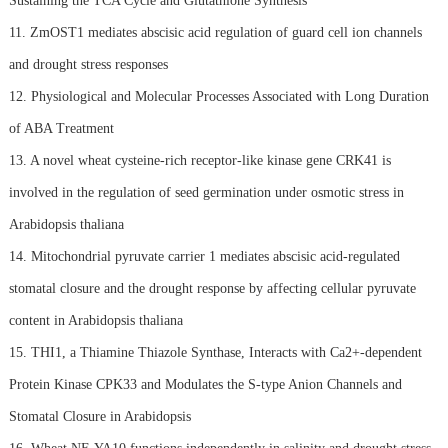
Sustaining the TCA Cycle and Glutathione Synthesis
11. ZmOST1 mediates abscisic acid regulation of guard cell ion channels
and drought stress responses
12. Physiological and Molecular Processes Associated with Long Duration
of ABA Treatment
13. A novel wheat cysteine-rich receptor-like kinase gene CRK41 is
involved in the regulation of seed germination under osmotic stress in
Arabidopsis thaliana
14. Mitochondrial pyruvate carrier 1 mediates abscisic acid-regulated
stomatal closure and the drought response by affecting cellular pyruvate
content in Arabidopsis thaliana
15. THI1, a Thiamine Thiazole Synthase, Interacts with Ca2+-dependent
Protein Kinase CPK33 and Modulates the S-type Anion Channels and
Stomatal Closure in Arabidopsis