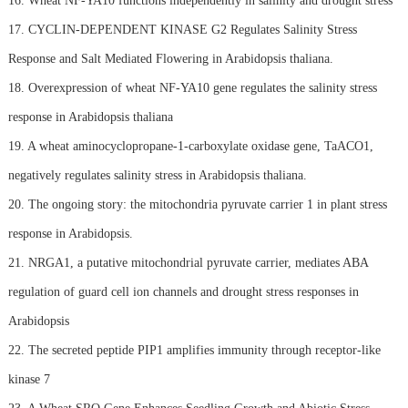
16. Wheat NF-YA10 functions independently in salinity and drought stress
17. CYCLIN-DEPENDENT KINASE G2 Regulates Salinity Stress
Response and Salt Mediated Flowering in Arabidopsis thaliana.
18. Overexpression of wheat NF-YA10 gene regulates the salinity stress
response in Arabidopsis thaliana
19. A wheat aminocyclopropane-1-carboxylate oxidase gene, TaACO1,
negatively regulates salinity stress in Arabidopsis thaliana.
20. The ongoing story: the mitochondria pyruvate carrier 1 in plant stress
response in Arabidopsis.
21. NRGA1, a putative mitochondrial pyruvate carrier, mediates ABA
regulation of guard cell ion channels and drought stress responses in
Arabidopsis
22. The secreted peptide PIP1 amplifies immunity through receptor-like
kinase 7