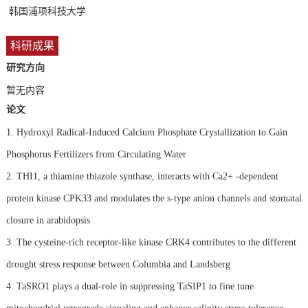
韩国浦项科技大学
科研成果
研究方向
暂无内容
论文
1. Hydroxyl Radical-Induced Calcium Phosphate Crystallization to Gain
Phosphorus Fertilizers from Circulating Water
2. THI1, a thiamine thiazole synthase, interacts with Ca2+ -dependent
protein kinase CPK33 and modulates the s-type anion channels and stomatal
closure in arabidopsis
3. The cysteine-rich receptor-like kinase CRK4 contributes to the different
drought stress response between Columbia and Landsberg
4. TaSRO1 plays a dual-role in suppressing TaSIP1 to fine tune