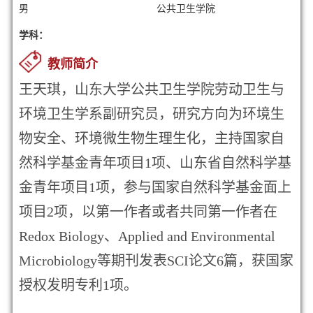
男
公共卫生学院
学科：
教师简介
王天琪，山东大学公共卫生学院劳动卫生与
环境卫生学系副研究员，研究方向为
环境生
物安全
、
环境微生物生理生化
，主持国家自
然科学基金青年项目
1
项、山东省自然科学基
金青年项目
1
项，
参与国家自然科学基金面上
项目
2
项，
以第一作者或者共同第一作者在
Redox Biology、Applied and Environmental
Microbiology
等期刊
发表
SCI
论文
6
篇，获国家
授权
发明专利
1
项。