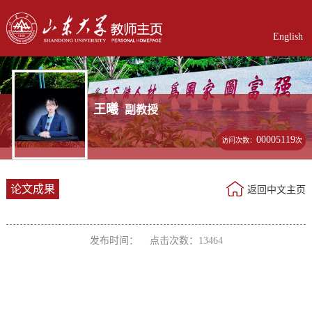
English
王曦
副教授
00005119
访问次数：
次
论文成果
返回中文主页
发布时间： 点击次数：
13464