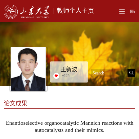
教师个人主页
王新波
+
125
论文成果
Enantioselective organocatalytic Mannich reactions with
autocatalysts and their mimics.