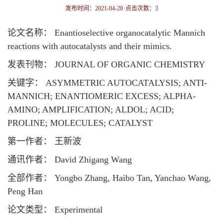
发布时间：2021-04-20
点击次数：
3
论文名称： Enantioselective organocatalytic Mannich
reactions with autocatalysts and their mimics.
发表刊物： JOURNAL OF ORGANIC CHEMISTRY
关键字： ASYMMETRIC AUTOCATALYSIS; ANTI-
MANNICH; ENANTIOMERIC EXCESS; ALPHA-
AMINO; AMPLIFICATION; ALDOL; ACID;
PROLINE; MOLECULES; CATALYST
第一作者： 王新波
通讯作者： David Zhigang Wang
全部作者： Yongbo Zhang, Haibo Tan, Yanchao Wang,
Peng Han
论文类型： Experimental