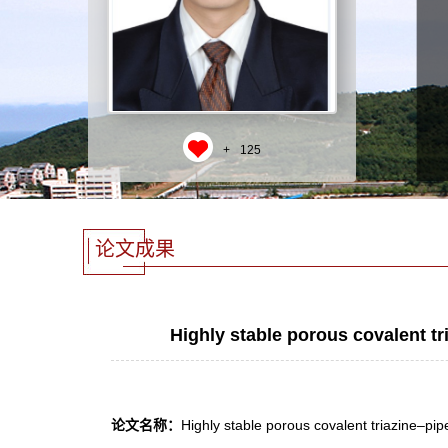
+
125
论文成果
Highly stable porous covalent tr
论文名称：
Highly stable porous covalent triazine–pip