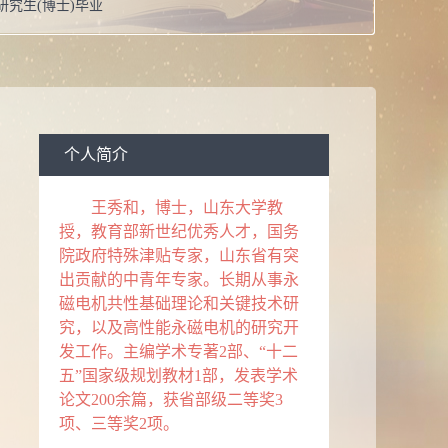
研究生(博士)毕业
点：
山东大学千佛山校区电气工程学院楼502
男
工学博士学位
教授
个人简介
校：
沈阳工业大学
王秀和
，
博士，山东大学教
电机与电器
授，教育部新世纪优秀人才，国务
院政府特殊津贴专家，山东省有突
系：
电气工程学院
出贡献的中青年专家。长期从事永
导师
磁电机共性基础理论和关键技术研
究，以及高性能永磁电机的研究开
导师
发工作。主编学术专著2部、“十二
电机与电器
五”国家级规划教材1部，发表学术
论文200余篇，获省部级二等奖3
誉：
2013当选：省突贡
2008当选：政府特贴
2006当选：教
项、三等奖2项。
新世纪优秀人才支持计划“入选者