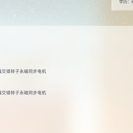
学历：
办公地
性别：
学位：
职称：
毕业院
学科：
辐交错转子永磁同步电机
所属院
博士生
辐交错转子永磁同步电机
硕士生
学科：
学术荣
育部“