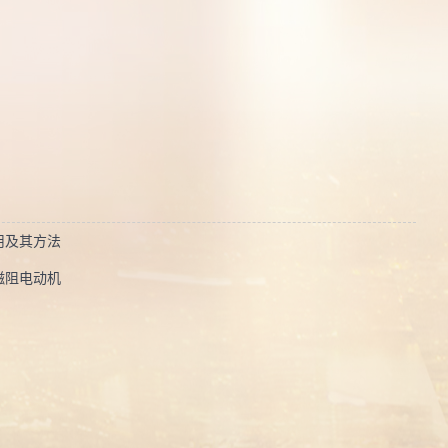
曾获荣
誉当选
用及其方法
磁阻电动机