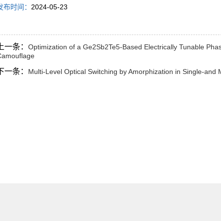
发布时间：
2024-05-23
上一条：
Optimization of a Ge2Sb2Te5-Based Electrically Tunable Ph
Camouflage
下一条：
Multi‐Level Optical Switching by Amorphization in Single‐and