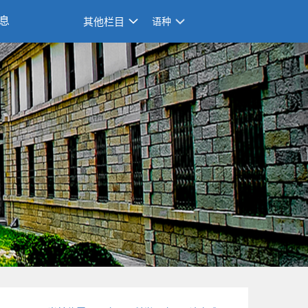
息
其他栏目
语种