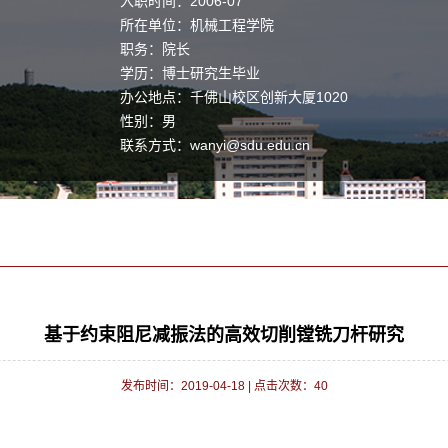
入职时间：2006-07
所在单位：机械工程学院
职务：院长
学历：博士研究生毕业
办公地点：千佛山校区创新大厦1020
性别：男
联系方式：
wanyi@sdu.edu.cn
学位：工学博士学位
职称：教授
毕业院校：山东大学
学科：机械制造及其自动化
基于约束阻尼减振法的高效切削镗铣刀杆研究
发布时间：2019-04-18
|
点击次数：
40