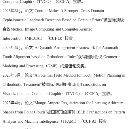
Computer Graphics（TVCG）（
CCF A
）接收。
2025年6月，论文“Contour Makes It Stronger: Cross-Domain
Cephalometric Landmark Detection Based on Contour Priors”被国际顶级
会议Medical Image Computing and Computer Assisted
Intervention（MICCAI）（
CCF B
）接收。
2025年6月，论文“A Dynamic Arrangement Framework for Automatic
Tooth Alignment based on Orthodontic Rules”获得国际会议 Geometric
Modeling and Processing（GMP）的
最佳论文奖
。
2025年5月，论文“A Potential Field Method for Tooth Motion Planning in
Orthodontic Treatment”被国际顶级期刊IEEE Transactions on
Visualization and Computer Graphics（TVCG）（
CCF A
）接收。
2025年4月，论文“
Monge-Ampere Regularization for Learning Arbitrary
Shapes from Point Clouds”被国际顶级期刊 IEEE Transactions on Pattern
Analysis and Machine Intelligence（TPAMI）（
CCF A
）接收。