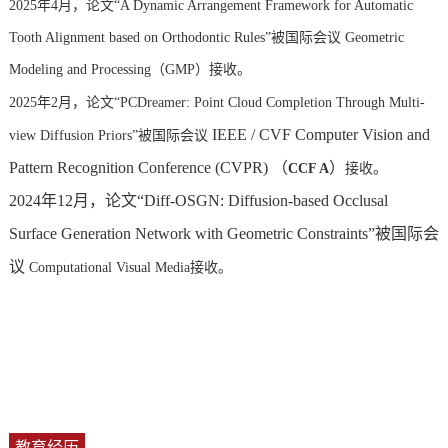
2025年4月，论文“
A Dynamic Arrangement Framework for Automatic
Tooth Alignment based on Orthodontic Rules”被国际会议 Geometric
Modeling and Processing（GMP）接收。
2025年2月，论文“PCDreamer: Point Cloud Completion Through Multi-
IEEE / CVF Computer Vision and
view Diffusion Priors”被国际会议
Pattern Recognition Conference (CVPR) （
）
CCF A
接收。
2024年12月，论文“Diff-OSGN: Diffusion-based Occlusal
Surface Generation Network with Geometric Constraints”被国际会
议
Computational Visual Media接收。
教育经历