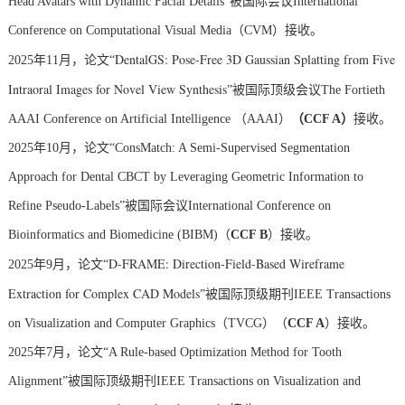
Head Avatars with Dynamic Facial Details”被国际会议International
Conference on Computational Visual Media（CVM）接收。
DentalGS: Pose-Free 3D Gaussian Splatting from Five
2025年11月，论文“
Intraoral Images for Novel View Synthesis
”被国际顶级会议The Fortieth
AAAI Conference on Artificial Intelligence （AAAI）
（CCF A）
接收。
2025年10月，论文“ConsMatch: A Semi-Supervised Segmentation
Approach for Dental CBCT by Leveraging Geometric Information to
Refine Pseudo-Labels”被国际会议International Conference on
Bioinformatics and Biomedicine (BIBM)（
CCF B
）接收。
D-FRAME: Direction-Field-Based Wireframe
2025年9月，论文“
Extraction for Complex CAD Models
”被国际顶级期刊IEEE Transactions
on Visualization and Computer Graphics（TVCG）（
CCF A
）接收。
2025年7月，论文“A Rule-based Optimization Method for Tooth
Alignment”被国际顶级期刊IEEE Transactions on Visualization and