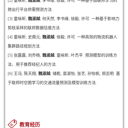
[2] 童咏昕;
魏淑越
; 李书缘; 徐毅; 许可. 一种基于图联邦学习的
跨出行平台供需预测方法.
[3] 童咏昕;
魏淑越
; 何天然; 李书缘; 徐毅; 许可. 一种基于影响力
剪枝采样的联邦数据估值方法.
[4] 童咏昕; 史鼎元;
魏淑越
; 徐毅; 许可. 一种高效的物流机器人
集群路径规划方法.
[5]
张露露; 刘乔杨;
魏淑越
; 童咏昕; 叶杰平
.
预测模型的训练方
法、用于推荐经纪人的方法.
[6] 王冯; 陈天翔;
魏淑越
; 储乾; 苗淑怡; 张艺; 孙怡帆; 郑志明. 基
于联邦时空图学习的交通流量预测及模型训练方法.
教育经历