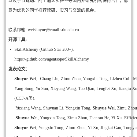
以及字节跳动、阿里通义实验室等国内外研究机构保持合作，愿
意为优秀的同学推荐读研、实习与交流的机会。
联系邮箱: weishuyue@email.sdu.edu.cn
开源工具:
SkillAlchemy (Github Star 200+),
https://github.com/agentsope/SkillAlchemy
发表论文
：
Shuyue Wei
, Chang Liu, Zimu Zhou, Yongxin Tong, Lizhen Cui. M
Yang Song, Yu Sun, Xieyang Wang, Tao Qian, Tengfei Xu, Jianqiu X
(CCF-A类).
Yuxiang Wang, Shuyuan Li, Yongxin Tong,
Shuyue Wei
, Zimu Zhou.
Shuyue Wei,
Yongxin Tong, Zimu Zhou, Tianran He, Yi Xu. Effici
Shuyue Wei
, Yongxin Tong, Zimu Zhou, Yi Xu, Jingkai Gao, Tongy