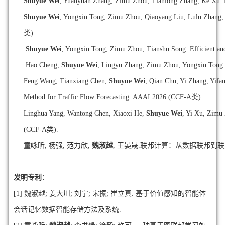
Shuyue Wei
, Yuanyuan Zhang, Zimu Zhou, Tianlong Zhang, Ke Xu.
Shuyue Wei
, Yongxin Tong, Zimu Zhou, Qiaoyang Liu, Lulu Zhang,
类).
Shuyue Wei
, Yongxin Tong, Zimu Zhou, Tianshu Song. Efficient an
Hao Cheng,
Shuyue Wei
, Lingyu Zhang, Zimu Zhou, Yongxin Tong
Feng Wang, Tianxiang Chen,
Shuyue Wei
, Qian Chu, Yi Zhang, Yifa
Method for Traffic Flow Forecasting. AAAI 2026 (CCF-A类).
Linghua Yang, Wantong Chen, Xiaoxi He,
Shuyue Wei
, Yi Xu, Zimu 
(CCF-A类).
童咏昕, 杨强, 范力欣,
魏淑越
, 王晏晟.
联邦计算：从数据联邦到联
发明专利
：
[1] 魏淑越; 姜大川; 刘宁; 宋振; 崔立真. 基于价值感知的智能体
会话记忆数据智能存储方法及系统.