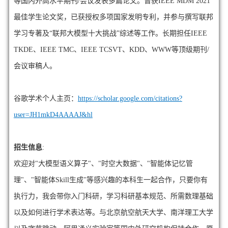
等国内外高水平期刊/会议发表多篇论文。曾获IEEE MDM 2021
最佳学生论文奖，已获授权多项国家发明专利，并参与撰写联邦
学习专著及“联邦大模型十大挑战”综述等工作。长期担任IEEE
TKDE、IEEE TMC、IEEE TCSVT、
KDD、WWW
等顶级期刊/
会议审稿人。
谷歌学术个人主页：
https://scholar.google.com/citations?
user=JH1mkD4AAAAJ&hl
招生信息
:
欢迎对"大模型语义算子"、"时空大数据"、"智能体记忆管
理"、"智能体Skill生成"等感兴趣的本科生一起合作，只要你有
执行力，我会带你入门科研，学习科研基本规范、所需数理基础
以及如何进行学术表达等。与北京航空航天大学、南洋理工大学