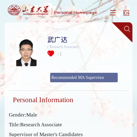
武广达
( Research Associate)
1
+
Recommended MA Supervisor
Personal Information
Gender:Male
Title:Research Associate
Supervisor of Master's Candidates