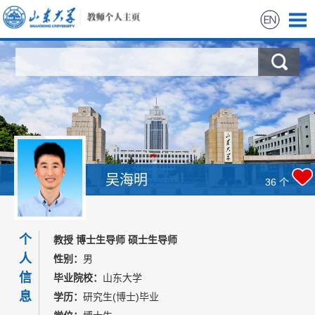
首页
科学研究
教学研究
获奖信息
吴海明
36
个
招生信息
个
教授 博士生导师 硕士生导师
学生信息
人
性别：
男
信
毕业院校：
山东大学
我的相册
息
学历：
研究生(博士)毕业