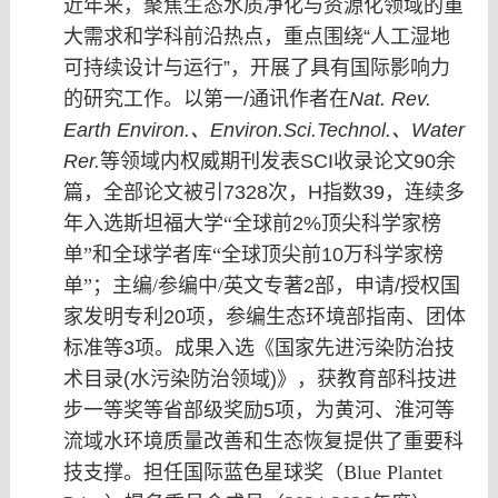
近年来，聚焦生态水质净化与资源化领域的重
大需求和学科前沿热点，重点围绕
“
人工湿地
可持续设计与运行
”
，开展了具有国际影响力
的研究工作。以第一
/
通讯作者在
Nat. Rev.
Earth Environ.
、
Environ.Sci.Technol.
、
Water
Rer.
等领域内权威期刊发表
SCI
收录论文
90
余
篇，全部论文被引
7328
次，
H
指数
39
，连续多
年入选斯坦福大学
“
全球前2%顶尖科学家榜
单
”
和全球学者库
“
全球顶尖前
10
万科学家
榜
单
”
；主编/
参编
中/英文专著
2
部，申请
/
授权国
家发明专利
20
项，参编生态环境部指南、团体
标准等
3
项。成果入选《国家先进污染防治技
术目录
(
水污染防治领域
)
》，获教育部科技进
步一等奖等省部级奖励
5
项，为黄河、淮河等
流域水环境质量改善和生态恢复提供了重要科
技支撑。担任国际蓝色星球奖（Blue Plantet