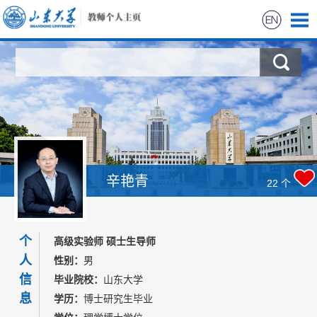
首页
科学研究
教学研究
招生信息
辛艳青
22
个
学生信息
个
高级实验师 硕士生导师
我的相册
人
性别：
男
信
毕业院校：
山东大学
息
学历：
博士研究生毕业