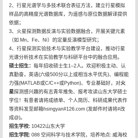
2、行星光谱学与多技术联合表征方法，建立行星模拟
样品的高精度光谱数据库，为遥感与原位数据解译提供
依据；
3、火星探测数据反演与实验数据融合，开展关键元素
（如 Mn、Fe、Ni）的定量反演模型研究；
4、行星探测实验技术与实验教学平台建设，推动行星
光谱分析技术在实验教学与科研平台中的融合应用。
硕士招生：
每年招收硕士生1–2人。欢迎积极主动、认
真勤奋，英语(六级500分以上或相当水平优先)、编程能
力强(MATLAB或C/C++或Python)、专业基础好，对
火
星
探测感兴趣的有志青年推免、报考攻读山东大学硕士
学位！有意者请将成绩单、个人简历、科研成果代表作
等资料发至邮箱hsingyan#126.com (发邮件时请将#改
成@)。
招生学校:
10422山东大学
招生学院:
088 空间科学与技术学院，培养地点: 威海校