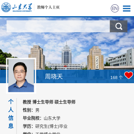
首页
科学研究
教学研究
获奖信息
周晓天
168
个
学生信息
个
教授 博士生导师 硕士生导师
招生信息
人
性别：
男
信
毕业院校：
山东大学
数据链接
息
学历：
研究生(博士)毕业