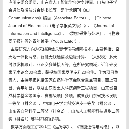
应用专委会委员、山东省人工智能学会常务理事、山东电子学
会通信及微波分会秘书长等。是
学术期刊《
IET
Communications
》编委（Associate Editor）、《Chinese
Journal of Electronics（电子学报英文版）》、《Journal of
Information and Intelligence》、《数据采集与处理》、《物联
网学报》等的青年编委（Youth Editor）。
主要研究方向为无线通信关键传输与组网技术，主要包括：空
天地一体化网络、智能无线通信及边缘计算、
（大规模）多天
线收发机设计、非正交多址接入
等。在所研究领域，近年来发
表学术论文80余篇，获授权国家发明专利20余件。作为项目负
责人，主持承担包括国家自然科学基金联合重点项目、面上项
目、青年项目，以及山东省重大科技创新工程项目，山东省自
然科学基金等国家、省部级项目多项。成果获山东省技术发明
一等奖（排名3）、中国电子学会科技进步一等奖（排名3）、
山东省自然科学二等奖（排名2）、山东人工智能科技进步二等
奖（排名1）等科研奖励多项。
教学方面现主讲本科生《运筹学》、《智能通信与网络》，以