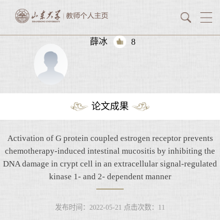
薛冰
8
论文成果
Activation of G protein coupled estrogen receptor prevents
chemotherapy-induced intestinal mucositis by inhibiting the
DNA damage in crypt cell in an extracellular signal-regulated
kinase 1- and 2- dependent manner
发布时间：2022-05-21
点击次数：
11