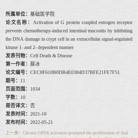
所属单位：
基础医学院
论文名称：
Activation of G protein coupled estrogen receptor
prevents chemotherapy-induced intestinal mucositis by inhibiting
the DNA damage in crypt cell in an extracellular signal-regulated
kinase 1- and 2- dependent manner
发表刊物：
Cell Death & Disease
第一作者：
薛冰
论文编号：
CEC8F610B0DB4E0384D37BFE21FE7F51
期号：
11
页面范围：
1034
字数：
10
是否译文：
否
发表时间：
2021-10
发布时间：
2022-05-21
上一条：
Chronic GPER activation prompted the proliferation of ileal