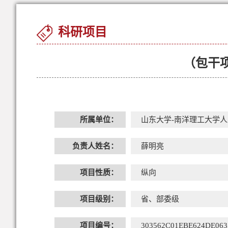
科研项目
（包干
所属单位：
山东大学-南洋理工大学
负责人姓名：
薛明亮
项目性质：
纵向
项目级别：
省、部委级
项目编号：
303562C01EBE624DE063