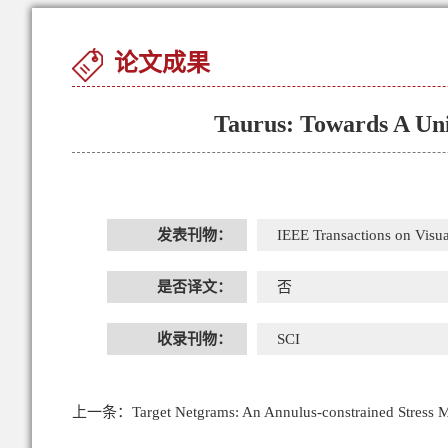
论文成果
Taurus: Towards A Uni
发表刊物：
IEEE Transactions on Visua
是否译文：
否
收录刊物：
SCI
上一条：
Target Netgrams: An Annulus-constrained Stress M