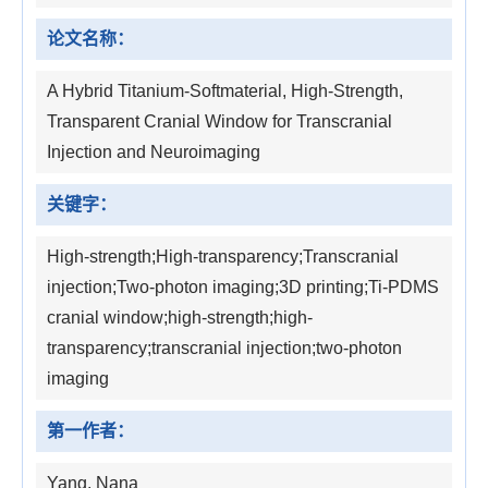
论文名称：
A Hybrid Titanium-Softmaterial, High-Strength,
Transparent Cranial Window for Transcranial
Injection and Neuroimaging
关键字：
High-strength;High-transparency;Transcranial
injection;Two-photon imaging;3D printing;Ti-PDMS
cranial window;high-strength;high-
transparency;transcranial injection;two-photon
imaging
第一作者：
Yang, Nana