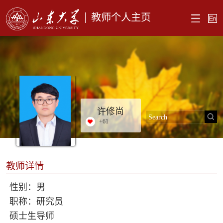
教师个人主页
许修尚
+
61
教师详情
性别：男
职称：研究员
硕士生导师