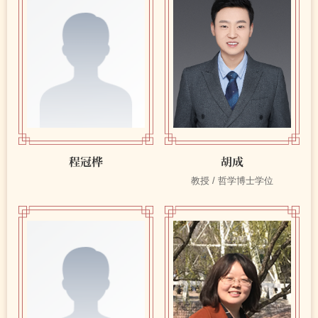
程冠桦
胡成
教授 / 哲学博士学位