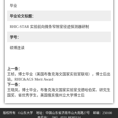
毕业
毕业论文标题：
RHIC-STAR 实验前向微条窄隙室径迹探测器研制
学号：
硕博连读
上一条：
王桢，博士毕业（美国布鲁克海文国家实验室联培），博士后出
站，RHIC&AGS Merit Award
下一条：
王晓凤，博士毕业，布鲁克海文国家实验室戈德哈伯奖、研究生
国奖、省优秀学生，美国俄亥俄州立大学博士后
版权所有 ©山东大学 地址：中国山东省济南市山大南路27号 邮编：250100
查号台：（86）-0531-88395114