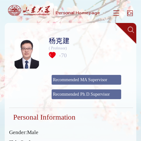
杨克建
( Professor)
70
+
Recommended MA Supervisor
Recommended Ph.D.Supervisor
Personal Information
Gender:Male