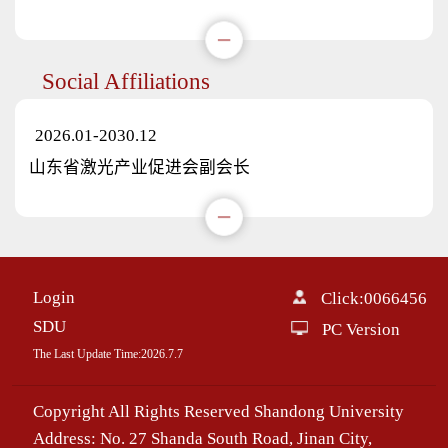
Social Affiliations
2026.01-2030.12
山东省激光产业促进会副会长
Login
Click:
0066456
SDU
PC Version
The Last Update Time:
2026
.
7
.
7
Copyright All Rights Reserved Shandong University
Address: No. 27 Shanda South Road, Jinan City,