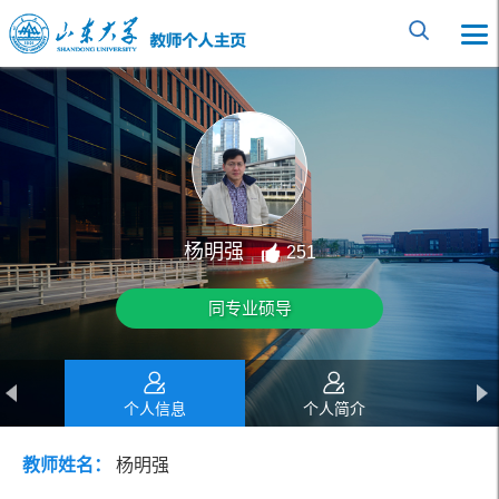
杨明强
251
同专业硕导
个人信息
个人简介
教师姓名：
杨明强
教育经历
工作经历