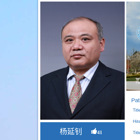
H
Pat
Tit
Hit
杨延钊
41
Titl