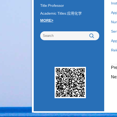
Inst
Title:Professor
App
Academic Titles:应用化学
MORE>
Num
Ser
App
Rel
Pr
Ne