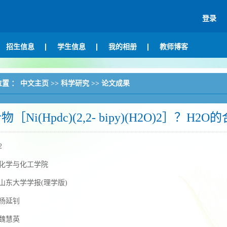
登录
招生信息
学生信息
我的相册
教师博客
位置 ：
中文主页
>>
科学研究
>>
论文成果
［Ni(Hpdc)(2,2- bipy)(H2O)2］？H
2
化学与化工学院
山东大学学报(理学版)
杨延钊
魏慧英