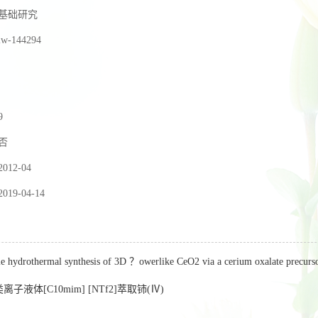
基础研究
lw-144294
9
否
2012-04
2019-04-14
le hydrothermal synthesis of 3D ？owerlike CeO2 via a cerium oxalate precurs
离子液体[C10mim] [NTf2]萃取铈(Ⅳ)