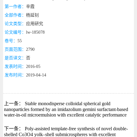
第一作者：
辛霞
全部作者：
杨延钊
论文类型：
应用研究
论文编号：
lw-185078
卷号：
55
页面范围：
2790
是否译文：
否
发表时间：
2016-05
发布时间：
2019-04-14
上一条：
Stable monodisperse colloidal spherical gold
nanoparticles formed by an imidazolium gemini surfactant-based
water-in-oil microemulsion with excellent catalytic performance
下一条：
Poly-assisted template-free synthesis of novel double-
shelled Co3O4 yolk–shell submicrospheres with excellent