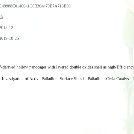
E49988C0146041C6B304470E7A713E69
否
2018-12
2019-10-25
-derived hollow nanocages with layered double oxides shell as high-Efficiency
t Investigation of Active Palladium Surface Sites in Palladium-Ceria Catalyst