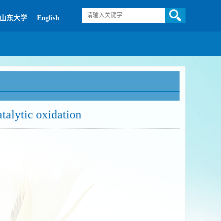
山东大学
English
talytic oxidation