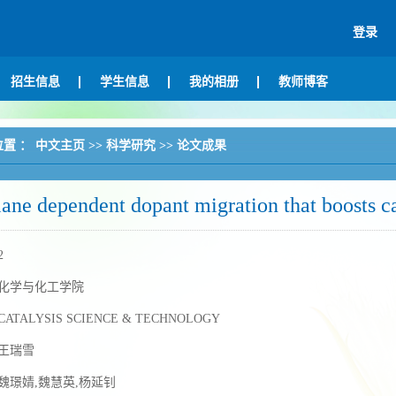
登录
招生信息
学生信息
我的相册
教师博客
位置 ：
中文主页
>>
科学研究
>>
论文成果
lane dependent dopant migration that boosts ca
2
化学与化工学院
CATALYSIS SCIENCE & TECHNOLOGY
王瑞雪
魏璟婧,魏慧英,杨延钊