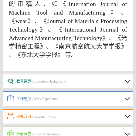
的审稿人，如《
Internation Journal of
Machine Tool and Manufacturing
》、
《
wear
》、《
Journal of Materials Processing
Technology
》、《
International Journal of
Advanced Manufacturing Technology
》、《光
学精密工程》、《南京航空航天大学学报》
、《东北大学学报》
等。
教育经历
| Education Background
工作经历
| Work Experience
研究方向
| Research Focus
社会兼职
| Social Affiliations