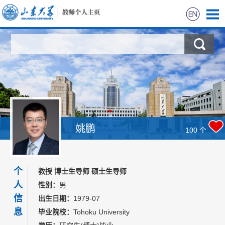
首页
科学研究
教学研究
获奖信息
姚鹏
100
个
招生信息
个
教授 博士生导师 硕士生导师
学生信息
人
性别：
男
信
出生日期：
1979-07
我的相册
息
毕业院校：
Tohoku University