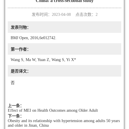
China: a cross-sectional study
发布时间：2023-04-08 点击次数：
2
发表刊物：
BMJ Open, 2016,6e012742.
第一作者：
Wang S, Ma W, Yuan Z, Wang S, Yi X*
是否译文：
否
上一条：
Effect of MEI on Health Outcomes among Older Adult
下一条：
Obesity and its relationship with hypertension among adults 50 years
and older in Jinan, China