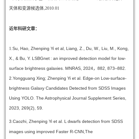
天体和变源候选体,2010.01
近年科研文章：
Su, Hao, Zhenping Yi et al, Liang, Z., Du, W., Liu, M., Kong,
1.
X., & Bu, Y. LSBGnet : an improved detection model for low-
surface brightness galaxies.
MNRAS,
2024，882, 873–882.
2.Yongguang Xing; Zhenping Yi et al. Edge-on Low-surface-
brightness Galaxy Candidates Detected from SDSS Images
Using YOLO. The Astrophysical Journal Supplement Series,
2023, 269(2), 59.
3.
Caozhi, Zhenping Yi et al. L dwarfs detection from SDSS
images using improved Faster R-CNN,
The