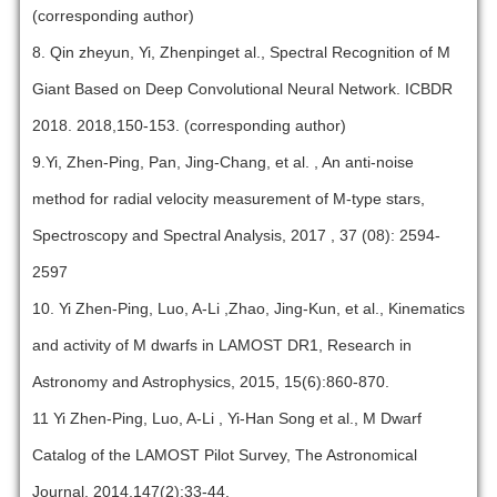
(corresponding author)
8. Qin zheyun, Yi, Zhenpinget al., Spectral Recognition of M
Giant Based on Deep Convolutional Neural Network. ICBDR
2018. 2018,150-153. (corresponding author)
9.Yi, Zhen-Ping, Pan, Jing-Chang, et al. , An anti-noise
method for radial velocity measurement of M-type stars,
Spectroscopy and Spectral Analysis, 2017 , 37 (08): 2594-
2597
10. Yi Zhen-Ping, Luo, A-Li ,Zhao, Jing-Kun, et al., Kinematics
and activity of M dwarfs in LAMOST DR1, Research in
Astronomy and Astrophysics, 2015, 15(6):860-870.
11 Yi Zhen-Ping, Luo, A-Li , Yi-Han Song et al., M Dwarf
Catalog of the LAMOST Pilot Survey, The Astronomical
Journal, 2014,147(2):33-44.