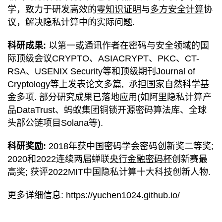
学，致力于研发高效的
零知识证明
与
多方安全计算
协
议，解决隐私计算中的实际问题
.
科研成果:
以第一或通讯作者在密码与安全领域的国
际顶级会议CRYPTO、ASIACRYPT、PKC、CT-
RSA、USENIX Security等和顶级期刊Journal of
Cryptology等上发表论文多篇,
承担国家自然科学基
金多项
.
部分研究成果已落地应用(如阿里隐私计算产
品DataTrust、蚂蚁集团铜锁开源密码算法库、全球
头部公链项目Solana等).
科研奖励:
2018年获中国密码学会密码创新奖二等奖;
2020和2022连续两届蝉联
央行金融密码杯
创新赛最
高奖; 获评2022MIT中国隐私计算十大科技创新人物.
更多详细信息:
https://yuchen1024.github.io/