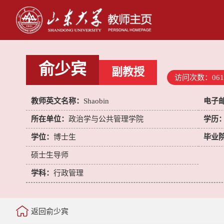
俞少宾
副教授
访问次数：
061
教师英文名称：
Shaobin
电子
所在单位：
政治学与公共管理学院
学历
学位：
博士生
毕业
硕士生导师
学科：
行政管理
返回俞少宾