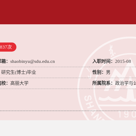
837
次
邮箱：
shaobinyu@sdu.edu.cn
入职时间：
2015-08
：
研究生(博士)毕业
性别：
男
院校：
高丽大学
所属院系：
政治学与