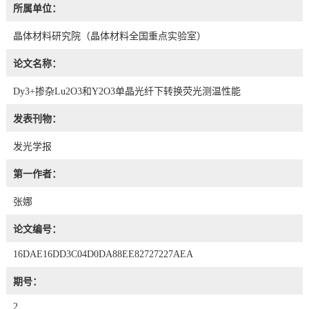
所属单位：
晶体材料研究院（晶体材料全国重点实验室）
论文名称：
Dy3+掺杂Lu2O3和Y2O3单晶光纤下转换荧光测温性能
发表刊物：
发光学报
第一作者：
张娜
论文编号：
16DAE16DD3C04D0DA88EE82727227AEA
期号：
2