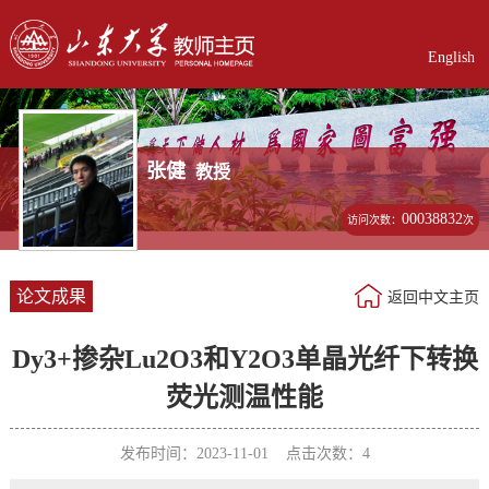
English
张健
教授
00038832
访问次数：
次
论文成果
返回中文主页
Dy3+掺杂Lu2O3和Y2O3单晶光纤下转换
荧光测温性能
发布时间：2023-11-01 点击次数：
4