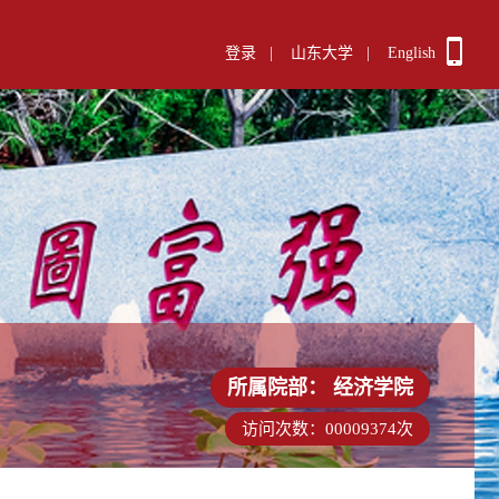
登录
|
山东大学
|
English
所属院部：
经济学院
访问次数：
00009374
次