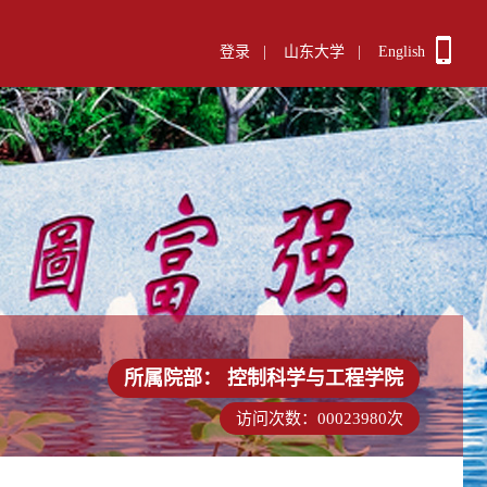
登录
|
山东大学
|
English
所属院部：
控制科学与工程学院
访问次数：
00023980
次