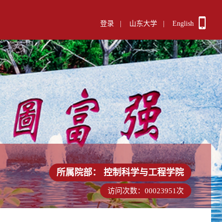
登录
|
山东大学
|
English
所属院部：
控制科学与工程学院
访问次数：
00023951
次