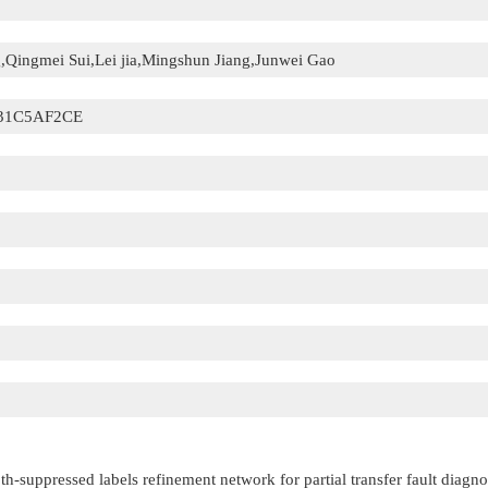
,Qingmei Sui,Lei jia,Mingshun Jiang,Junwei Gao
31C5AF2CE
h-suppressed labels refinement network for partial transfer fault diagno