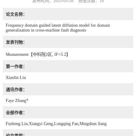
发布时间：2025-03-26 点击次数：
10
论文名称：
Frequency domain guided latent diffusion model for domain
generalization in cross-machine fault diagnosis
发表刊物：
Measurement【中科院2区, IF=5.2】
第一作者：
Xiaolin Liu
通讯作者：
Faye Zhang*
全部作者：
Fuzheng Liu,Xiangyi Geng,Longqing Fan,Mingshun Jiang
论文类型：