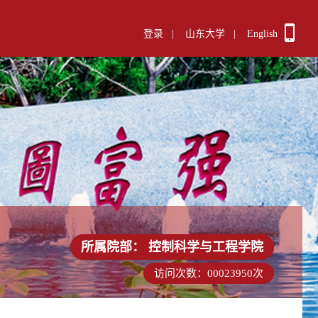
登录
|
山东大学
|
English
所属院部：
控制科学与工程学院
访问次数：
00023950
次