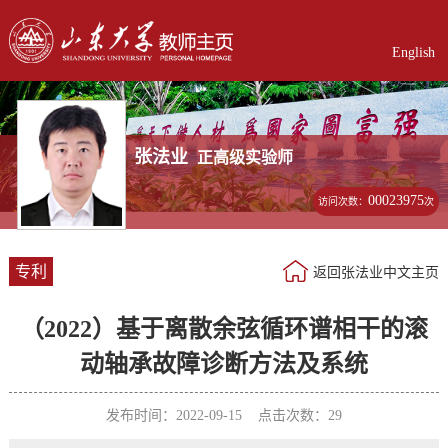
English
张法业
正高级实验师
00023975
访问次数：
次
专利
返回张法业中文主页
（2022）基于离散余弦循环谱相干的滚
动轴承故障诊断方法及系统
发布时间：2022-09-15 点击次数：
29