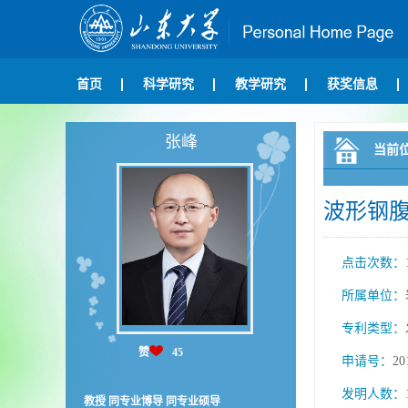
首页
科学研究
教学研究
获奖信息
张峰
当前
波形钢
点击次数：
所属单位：
专利类型：
赞
45
申请号：
20
发明人数：
教授 同专业博导 同专业硕导