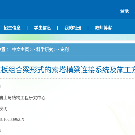
登录
招生信息
学生信息
我的相册
教师博客
位置 ：
中文主页
>>
科学研究
>>
专利
腹板组合梁形式的索塔横梁连接系统及施工
1
岩土与结构工程研究中心
发明
1810233962.X
1