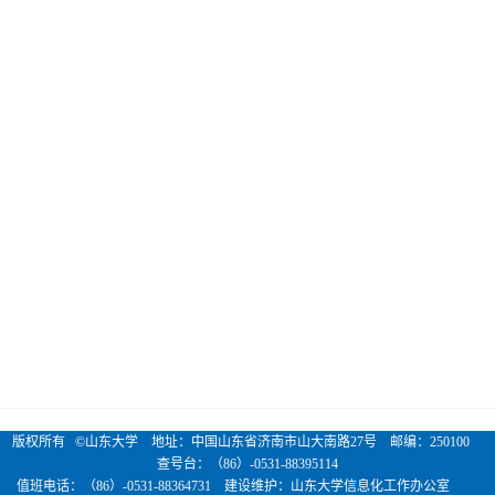
版权所有 ©山东大学 地址：中国山东省济南市山大南路27号 邮编：250100
查号台：（86）-0531-88395114
值班电话：（86）-0531-88364731 建设维护：山东大学信息化工作办公室