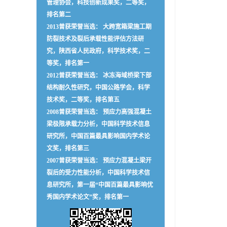
管理协会，科技创新成果奖，二等奖，
排名第二
2013曾获荣誉当选： 大跨宽箱梁施工期
防裂技术及裂后承载性能评估方法研
究，陕西省人民政府，科学技术奖，二
等奖，排名第一
2012曾获荣誉当选： 冰冻海域桥梁下部
结构耐久性研究，中国公路学会，科学
技术奖，二等奖，排名第五
2008曾获荣誉当选： 预应力高强混凝土
梁极限承载力分析，中国科学技术信息
研究所，中国百篇最具影响国内学术论
文奖，排名第三
2007曾获荣誉当选： 预应力混凝土梁开
裂后的受力性能分析，中国科学技术信
息研究所，第一届“中国百篇最具影响优
秀国内学术论文”奖，排名第一